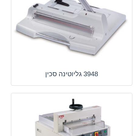
3948 גליוטינה סכין