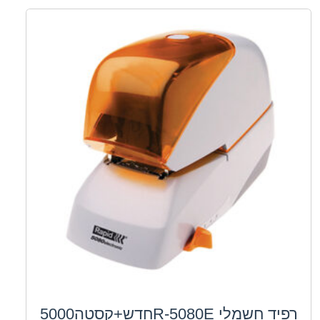
רפיד חשמלי R-5080Eחדש+קסטה5000