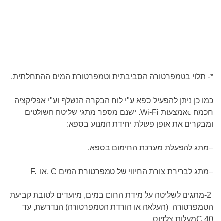
*- תלוי בטמפרטורה הסביבתית וטמפרטורת המים ההתחלתית.
כמו כן ניתן להפעיל ספא ע"י לוח הבקרה הנשלף וע"י אפליקציה
חכמה
c
אמצעות
Wi-Fi
. ישנם מספר מתגי שליטה השולטים
ומבקרים את אופן פעולת יחידת המנוע בספא
:
–
מתג להפעלת מערכת החימום בספא
.
–
מתג לברירת צורת החיווי של טמפרטורת המים
, C
או
F.
-2
מתגים לשליטה על מידת החום במים, מיועדים לטובת קביעת
הטמפרטורה (העלאה או הורדת הטמפרטורה) הנדרשת, עד
40
C
מעלות צלזיוס
.