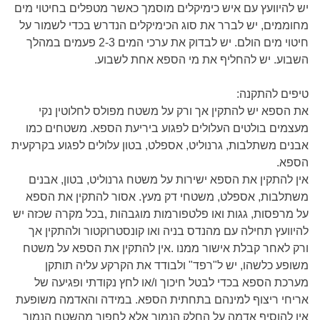
יש להיוועץ עם איש כימיקלים מוסמך כאשר מטפלים בחיטוי מים
מחוממים, יש לברר את סוג הכימיקלים הנדרש בכדי לשמור על
חיטוי מים הולם. יש לבדוק את ערכי המים 2-3 פעמים במהלך
השבוע. יש להחליף את מי הספא אחת לשבוע
.
טיפים להתקנה
:
את הספא יש להתקין אך ורק על משטח מפולס לחלוטין נקי
מעצמים בולטים העלולים לפגוע ביריעת הספא. משטחים כמו
אבנים משתלבות, גרנוליט, אספלט, בטון עלולים לפגוע בקרקעית
הספא
.
אין להתקין את הספא ישירות על משטח גרנוליט, בטון, אבנים
משתלבות, אספלט, משטחי דק מעץ. אסור להתקין את הספא
על מרפסות, גגות ואו פלטפורמות מוגבהות
,
בכל מקרה שכזה יש
להיוועץ תחילה עם מהנדס בניה ואו קונסטרוקטור ולהתקין אך
ורק לאחר קבלת אישור ממנו
.
אין להתקין את הספא על משטח
משופע כלשהו, יש ל"רפד" ולבודד את הקרקע עליה תותקן
מערכת הספא בכדי לבטל חיכוך ו/או לחץ נקודתי ופגיעה של
אריחי ריצוף למינהם בתחתית הספא. במידה והאדמה משופעת
אין להוסיף אדמה על החלק הנמוך אלא לחפור מהשטח הנמוך