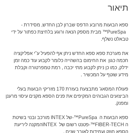
תיאור
ספא הבועות מרובע הדפס שברון לבן החדש, מסידרת
-
™PureSpa
מבית מספק הנאה ורוגע בלחיצת כפתור על ידי
טבאלט נשלף
.
את מערכת ספא ספא החדש ניתן אף להפעיל ע"י אפליקציה
חכמה כגון את החימום בהשהייה כלומר לקבוע עוד כמה זמן
ידלק, כמו כן ניתן לקבוע מתי יכבה , רמת טמפרטורה וקבלת
מידע שוטף על המכשיר .
פעולת המסאג' מתבצעת בעזרת 170 מזריקי הבועות בעלי
הביצועים הגבוהים המקיפים את פנים הספא מקנים עיסוי מרענן
ומפנק
.
ספא הבועות ה
-™PureSpa
של
INTEX
מורכב ובנוי בשיטת
ה
-™FIBER-TECH
פטנט רשום של
INTEX
המקנה ליריעת
הספא חוזק ועמידות לאורך שנים
.