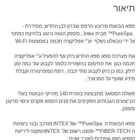
תיאור
ספא הבועות מרובע הדפס שברון לבן החדש, מסידרת
-
™PureSpa
מבית Intex , מספק הנאה ורוגע בלחיצת כפתור
על ידי טבאלט נשלף
וע"י אפליקציה חכמה באמצעות
Wi-Fi
את מערכת ספא ספא החדש ניתן אף להפעיל ע"י אפליקציה
חכמה כגון את החימום בהשהייה כלומר לקבוע עוד כמה זמן
ידלק, כמו כן ניתן לקבוע מתי יכבה , רמת טמפרטורה וקבלת
מידע שוטף על המכשיר .
פעולת המסאג' מתבצעת בעזרת 140 מזריקי הבועות בעלי
הביצועים הגבוהים המקיפים את פנים הספא מקנים עיסוי מרענן
ומפנק
.
ספא הבועות ה
-™PureSpa
של
INTEX
מורכב ובנוי בשיטת
ה
-™FIBER-TECH
פטנט רשום של
INTEX
המקנה ליריעת
הספא חוזק ועמידות לאורך שנים
.