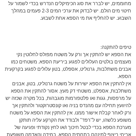
מחוממים, יש לברר את סוג הכימיקלים הנדרש בכדי לשמור על
חיטוי מים הולם. יש לבדוק את ערכי המים 2-3 פעמים במהלך
השבוע. יש להחליף את מי הספא אחת לשבוע
.
טיפים להתקנה
:
את הספא יש להתקין אך ורק על משטח מפולס לחלוטין נקי
מעצמים בולטים העלולים לפגוע ביריעת הספא. משטחים כמו
אבנים משתלבות, גרנוליט, אספלט, בטון עלולים לפגוע בקרקעית
הספא
.
אין להתקין את הספא ישירות על משטח גרנוליט, בטון, אבנים
משתלבות, אספלט, משטחי דק מעץ. אסור להתקין את הספא
על מרפסות, גגות ואו פלטפורמות מוגבהות
,
בכל מקרה שכזה יש
להיוועץ תחילה עם מהנדס בניה ואו קונסטרוקטור ולהתקין אך
ורק לאחר קבלת אישור ממנו
.
אין להתקין את הספא על משטח
משופע כלשהו, יש ל"רפד" ולבודד את הקרקע עליה תותקן
מערכת הספא בכדי לבטל חיכוך ו/או לחץ נקודתי ופגיעה של
אריחי ריצוף למינהם בתחתית הספא. במידה והאדמה משופעת