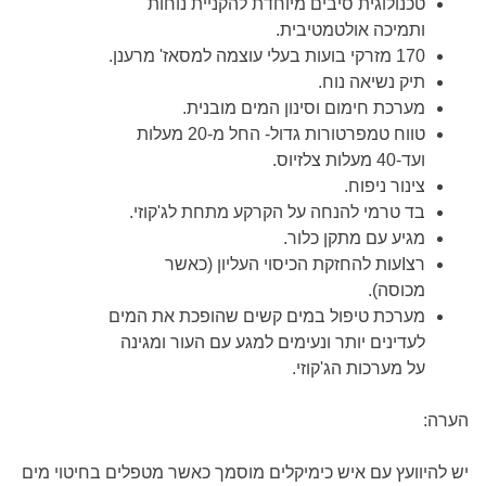
טכנולוגית סיבים מיוחדת להקניית נוחות
ותמיכה אולטמטיבית.
170 מזרקי בועות בעלי עוצמה למסאז' מרענן.
תיק נשיאה נוח.
מערכת חימום וסינון המים מובנית.
טווח טמפרטורות גדול- החל מ-20 מעלות
ועד-40 מעלות צלזיוס.
צינור ניפוח.
בד טרמי להנחה על הקרקע מתחת לג'קוזי.
מגיע עם מתקן כלור.
רצIעות להחזקת הכיסוי העליון (כאשר
מכוסה).
מערכת טיפול במים קשים שהופכת את המים
לעדינים יותר ונעימים למגע עם העור ומגינה
על מערכות הג'קוזי.
הערה
:
יש להיוועץ עם איש כימיקלים מוסמך כאשר מטפלים בחיטוי מים