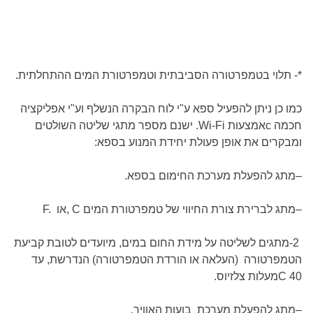
*- תלוי בטמפרטורה הסביבתית וטמפרטורת המים ההתחלתית.
כמו כן ניתן להפעיל ספא ע"י לוח הבקרה הנשלף וע"י אפליקציה
חכמה
c
אמצעות
Wi-Fi
. ישנם מספר מתגי שליטה השולטים
ומבקרים את אופן פעולת יחידת המנוע בספא
:
–
מתג להפעלת מערכת החימום בספא
.
–
מתג לברירת צורת החיווי של טמפרטורת המים
, C
או
F.
-2
מתגים לשליטה על מידת החום במים, מיועדים לטובת קביעת
הטמפרטורה (העלאה או הורדת הטמפרטורה) הנדרשת, עד
40
C
מעלות צלזיוס
.
–
מתג להפעלת מערכת בועות האוויר
.