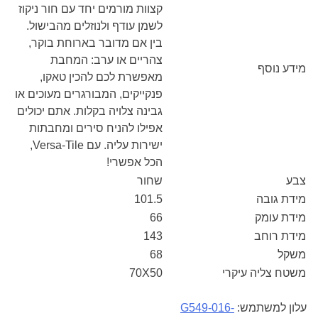
קצוות מורמים יחד עם חור ניקוז
לשמן עודף ולנוזלים מהבישול.
בין אם מדובר בארוחת בוקר,
צהריים או ערב: המחבת
מידע נוסף
מאפשרת לכם להכין טאקו,
פנקייקים, המבורגרים מעוכים או
גבינה צלויה בקלות. אתם יכולים
אפילו להניח סירים ומחבתות
ישירות עליה. עם Versa-Tile,
הכל אפשרי!
צבע
שחור
מידת גובה
101.5
מידת עומק
66
מידת רוחב
143
משקל
68
משטח צליה עיקרי
70X50
עלון למשתמש:
G549-016-