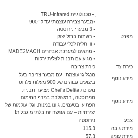
ֽ • טכנולוגיית TRU-Infrared
•מבער צבירה עוצמתי עד ל 900°
• 3 מבערי נירוסטה
מפרט
• רשתות ברזל יצוק
• ווי תליה לכלי עבודה
• מתאים למערכת אביזרים MADE2MACH
• מגיע עם תבנית לצלית ירקות
כירת צד
כירת צריבה
מנגל גז עוצמתי עם מבער צריבה בעל
מידע נוסף
ביצועים גבוהים של 900 מעלות צלזיוס
מערכת Chef’s Delite מציעה תבנית
מנירוסטה , המשולבת במדף החימום.
מידע נוסף
הפתיעו בטעמים, גוונו במנות, וגלו עולמות של
יצירתיות – עם אפשרויות בלתי מוגבלות!
צבע
נירוסטה
מידת גובה
115.3
מידת עומק
57.3