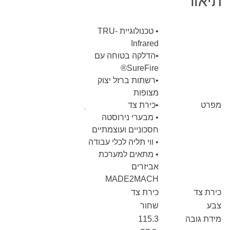
תיאור
• טכנולוגיית TRU-
Infrared
•הדלקה בטוחה עם
SureFire®
•רשתות ברזל יצוק
מצופות
מפרט
•כירת צד
• מבערי נירוסטה
חסכוניים ועוצמתיים
• ווי תליה לכלי עבודה
• מתאים למערכת
אביזרים
MADE2MACH
כירת צד
כירת צד
צבע
שחור
מידת גובה
115.3