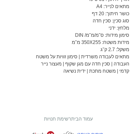
מתאים לנייר: A4
כושר חיתוך: 20 דף
סוג סכין: סכין חדה
מלחץ: ידני
סימון מידות: ס"מ/מ"מ/ DIN
מידות משטח: 350X255 מ"מ
משקל: 2.7 ק"ג
מתאים לעבודה משרדית | סימון זוויות על משטח
העבודה | סכין חדה עם מגן שקוף | מעצור נייר
קדמי | משטח מתכת | ידית נשיאה
עמוד הבית
רשימת חנויות