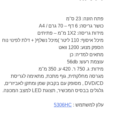
פתח הזנה: 23 ס"מ
כושר גריסה: 6 דף – 70 גרם / A4
מידות גריסה: 1X2 מ"מ – פתיתים
מיכל איסוף: 110 ליטר )מיכל נשלף( + דלת לפינוי נוח
הספק מנוע: 1200 וואט
מתאים למדיה: כן
עוצמת רעש: 56db
מידות: ג. 750 ר. 420 ע. 350 מ"מ
מגרסה מחלקתית, גוף מתכת, מתאימה לגריסת
DVD/CD , מסופק עם בקבוק שמן ומתקן לאביזרים,
גלגלים בבסיס המכשיר, תצוגת LED למצב המכונה.
עלון למשתמש :
5306HC