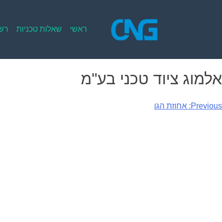
Ski
t
conten
ראשי
שאלות טכניות
רשי
אלמוג ציוד טכני בע"מ
יווט
Previous:
אחוזת הגן