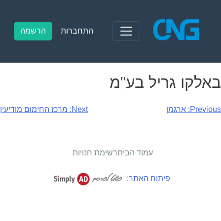
Ski
t
conten
התחברות
הרשמה
באלקו גריל בע"מ
יווט
Previous:
ארגמן
Next:
מרכז החימום מודיעין
עמוד הבית
רשימת חנויות
פיתוח האתר: