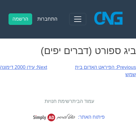
Ski
t
conten
התחברות
הרשמה
ביג ספורט (דברים יפים)
יווט
Previous:
הפיראט האדום בית
Next:
עידן 2000 דימונה
שמש
עמוד הבית
רשימת חנויות
פיתוח האתר: