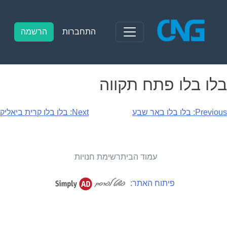
Ski
t
conten
התחברות
הרשמה
בלו בלו פתח תקווה
יווט
Previous:
בלו בלו באר שבע
Next:
בלו בלו קרית ביאליק
עמוד הבית
רשימת חנויות
פיתוח האתר: