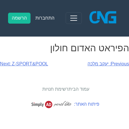
Ski
t
conten
התחברות
הרשמה
הפיראט האדום חולון
יווט
Previous:
יעקב מלכה
Z-SPORT&POOL
Next:
עמוד הבית
רשימת חנויות
פיתוח האתר: