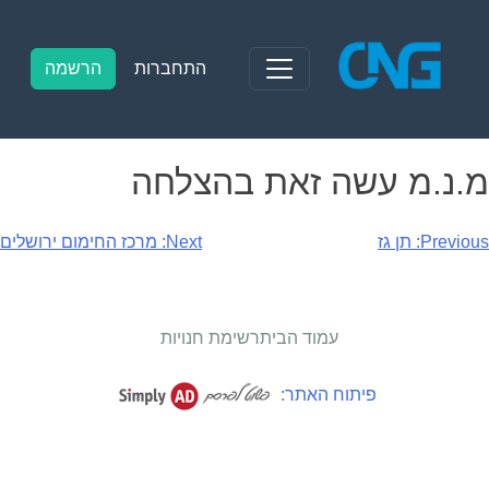
Ski
t
conten
התחברות
הרשמה
מ.נ.מ עשה זאת בהצלחה
יווט
Previous:
תן גז
Next:
מרכז החימום ירושלים
עמוד הבית
רשימת חנויות
פיתוח האתר: