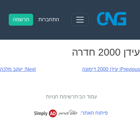
Ski
t
conten
התחברות
הרשמה
עידן 2000 חדרה
יווט
Previous:
עידן 2000 דימונה
Next:
יעקב מלכה
עמוד הבית
רשימת חנויות
פיתוח האתר: