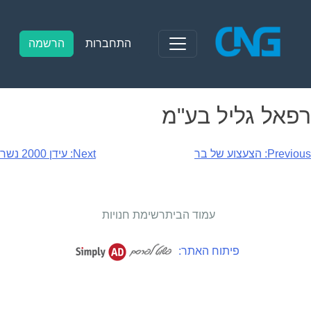
Ski
t
conten
התחברות
הרשמה
רפאל גליל בע"מ
יווט
Previous:
הצעצוע של בר
Next:
עידן 2000 נשר
עמוד הבית
רשימת חנויות
פיתוח האתר: