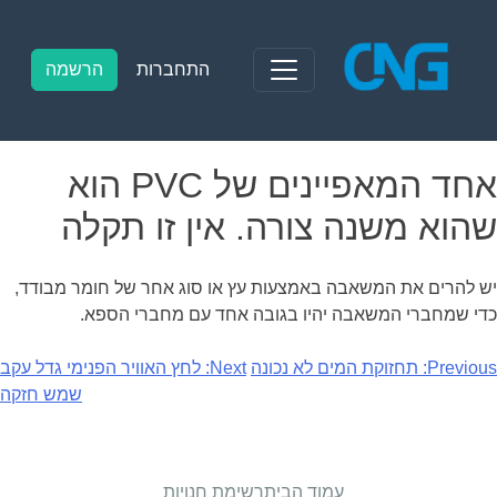
Ski
t
conten
התחברות
הרשמה
אחד המאפיינים של PVC הוא
שהוא משנה צורה. אין זו תקלה
יש להרים את המשאבה באמצעות עץ או סוג אחר של חומר מבודד,
כדי שמחברי המשאבה יהיו בגובה אחד עם מחברי הספא.
יווט
Previous:
תחזוקת המים לא נכונה
Next:
לחץ האוויר הפנימי גדל עקב
שמש חזקה
עמוד הבית
רשימת חנויות