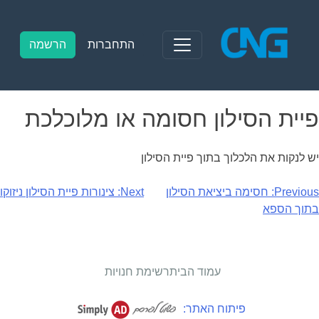
Ski
t
conten
התחברות
הרשמה
פיית הסילון חסומה או מלוכלכת
יש לנקות את הלכלוך בתוך פיית הסילון
יווט
Previous:
חסימה ביציאת הסילון
Next:
צינורות פיית הסילון ניזוקו
בתוך הספא
עמוד הבית
רשימת חנויות
פיתוח האתר: